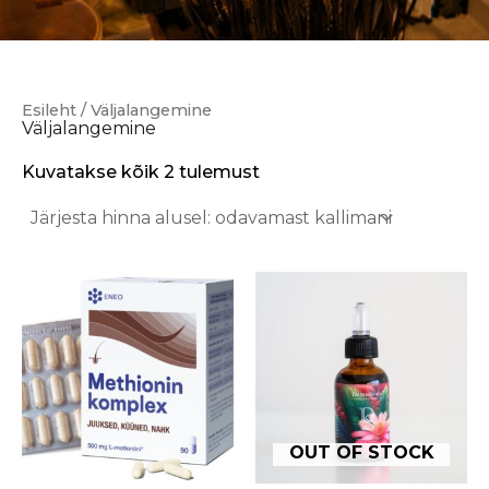
Esileht
/ Väljalangemine
Väljalangemine
Kuvatakse kõik 2 tulemust
Sellel tootel on mitu varianti. Valikuid saab teha tootelehel.
OUT OF STOCK